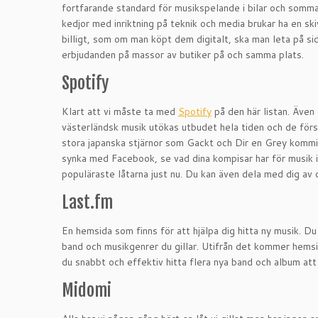
fortfarande standard för musikspelande i bilar och somma
kedjor med inriktning på teknik och media brukar ha en s
billigt, som om man köpt dem digitalt, ska man leta på si
erbjudanden på massor av butiker på och samma plats.
Spotify
Klart att vi måste ta med
Spotify
på den här listan. Även 
västerländsk musik utökas utbudet hela tiden och de förs
stora japanska stjärnor som Gackt och Dir en Grey komm
synka med Facebook, se vad dina kompisar har för musik i 
populäraste låtarna just nu. Du kan även dela med dig av d
Last.fm
En hemsida som finns för att hjälpa dig hitta ny musik. Du 
band och musikgenrer du gillar. Utifrån det kommer hemsid
du snabbt och effektiv hitta flera nya band och album att
Midomi