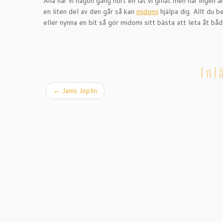
Alla har vi någon gång hört en låt vi gillat men har ingen
en liten del av den går så kan
midomi
hjälpa dig. Allt du 
eller nynna en bit så gör midomi sitt bästa att leta åt bå
Inl
←
Janis Joplin