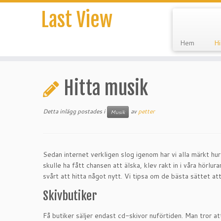
Last View
Hem
Hi
Hoppa
till
Hitta musik
innehåll
Detta inlägg postades i
av
petter
Musik
Sedan internet verkligen slog igenom har vi alla märkt hur
skulle ha fått chansen att älska, klev rakt in i våra hörl
svårt att hitta något nytt. Vi tipsa om de bästa sättet at
Skivbutiker
Få butiker säljer endast cd-skivor nuförtiden. Man tror att