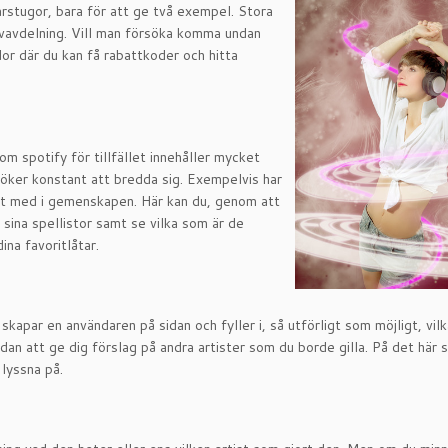
rstugor, bara för att ge två exempel. Stora
kivavdelning. Vill man försöka komma undan
dor där du kan få rabattkoder och hitta
om spotify för tillfället innehåller mycket
öker konstant att bredda sig. Exempelvis har
it med i gemenskapen. Här kan du, genom att
sina spellistor samt se vilka som är de
ina favoritlåtar.
skapar en användaren på sidan och fyller i, så utförligt som möjligt, vil
an att ge dig förslag på andra artister som du borde gilla. På det här 
 lyssna på.