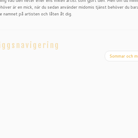
 aning vad den heter eller ens vilken artist som gjort den. Men om du minn
behöver är en mick, när du sedan använder midomis tjänst behöver du bar
de namnet på artisten och låten åt dig.
äggsnavigering
Sommar och m