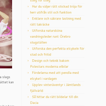
steg för steg
Hur du väljer rätt stickad tröja för
herr utifrån stil och funktion
Enklare och säkrare lastning med
rätt takräcke
Utforska natursköna
vandringsleder runt Örebro
stugställen
Utforska den perfekta elcykeln för
stad och fritid
Design och teknik bakom
Polestars moderna elbilar
Fördelarna med att pendla med
ka slags
elcykel i vardagen
sättet kan
Upplev vinteräventyr i Jämtlands
fjällvärld
Så hittar du rätt bildelar till din
Dacia