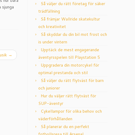
s hur bara
Så väljer du rätt företag för säker
a sjunga
trädfällning
Så främjar Wallride skatekultur
och kreativitet
Så skyddar du din bil mot frost och
is under vintern
Upptäck de mest engagerande
usik
→
äventyrsspelen till Playstation 5
Uppgradera din motorcykel för
optimal prestanda och stil
Så väljer du rätt flytväst för barn
och juniorer
Hur du väljer rätt flytväst för
SUP-äventyr
Cykellampor för olika behov och
väderförhållanden
Så planerar du en perfekt
fotbollsresa till Arsenal