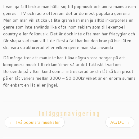
I vanliga fall brukar man hålla sig till popmusik och andra mainstream
genres i TV och radio eftersom det är de mest populära genrena.
Men om man vill sticka ut lite grann kan man ju alltid inkorporera en
genre som inte används lika ofta inom reklam som till exempel
country eller folkmusik. Det är dock inte ofta man har friatyglar och
får skapa vad man vill. I de flesta fall har kunden krav på hur låten
ska vara strukturerad eller vilken genre man ska använda.
Då många tror att man inte kan tjäna några stora pengar på att
komponera musik till reklamfilmer så är det faktiskt tvärtom.
Beroende på vilken kund som är intresserad av din låt så kan priset
på en låt variera mellan 3000 – 50 000kr vilket är en enorm summa
för enbart en låt eller jingel.
Inläggsnavigering
←
Två populära musikaler
AC/DC
→