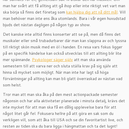
man har svårt att få allting att gå ihop eller inte riktigt vet vart man
ska börja så finns det företag som
kan hjälpa dig att nå ditt mål
. Vill
man behöver man inte ens åka utomlands. Bara i vår egen huvudstad
bjuds det nästan dagligen på någon typ av show.
Det kanske inte alltid finns konserter att se på, men då finns det
musikaler eller små trubadurbarer där man kan slappna av och lyssna
till riktigt skön musik med en öl i handen. En resa vars fokus ligger
på en specifik händelse kan också utvecklas till att allting blir lite
mer spännande.
Psykologer säger själv
att man ska använda
semestern till att varva ner och sluta ställa krav på sig själv att
hinna så mycket som möjligt. När man inte har lagt så höga
förväntningar på allting kan man bli glatt överraskad av nästan vad
som helst.
Tror man att man ska åka på den mest actionpackade semester
någonsin och har alla aktiviteter planerade i minsta detalj, krävs det
inte mycket för att man ska få en dålig upplevelse bara för att
något litet går fel. Fokusera hellre på att göra en sak som du
verkligen vill, som att åka till USA och se din favoritartist live, och
resten av tiden ska du bara ligga i hängmattan och ta det lugnt!