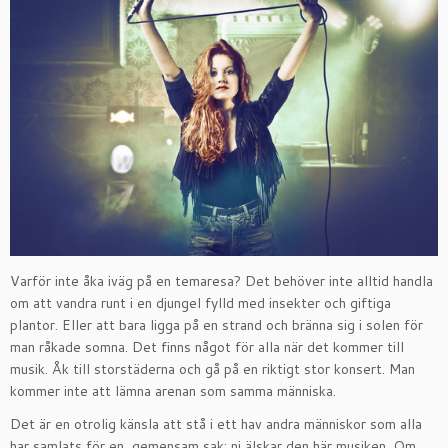
Varför inte åka iväg på en temaresa? Det behöver inte alltid handla
om att vandra runt i en djungel fylld med insekter och giftiga
plantor. Eller att bara ligga på en strand och bränna sig i solen för
man råkade somna. Det finns något för alla när det kommer till
musik. Åk till storstäderna och gå på en riktigt stor konsert. Man
kommer inte att lämna arenan som samma människa.
Det är en otrolig känsla att stå i ett hav andra människor som alla
har samlats för en, gemensam sak: ni älskar den här musiken. Om