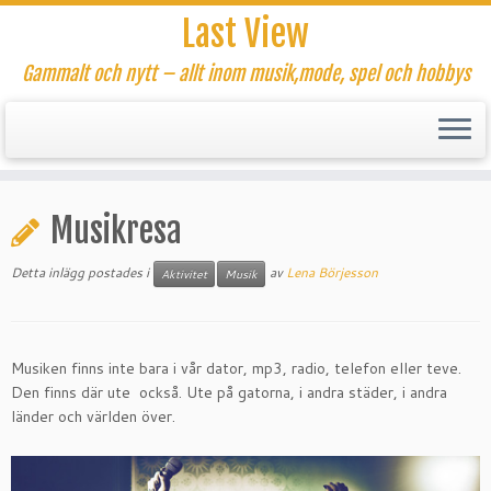
Last View
Gammalt och nytt – allt inom musik,mode, spel och hobbys
Hoppa
till
Musikresa
innehåll
Detta inlägg postades i
av
Lena Börjesson
Aktivitet
Musik
Musiken finns inte bara i vår dator, mp3, radio, telefon eller teve.
Den finns där ute också. Ute på gatorna, i andra städer, i andra
länder och världen över.